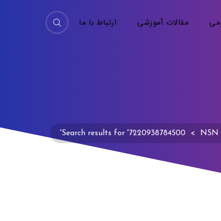
می
مقالات آموزشی
ارتباط با ما
Search results for '7220938784500'
>
NSN F