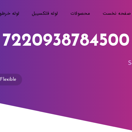
صفحه نخست
محصولات
لوله فلکسیبل
لوله خرطو
7220938784500
lexible