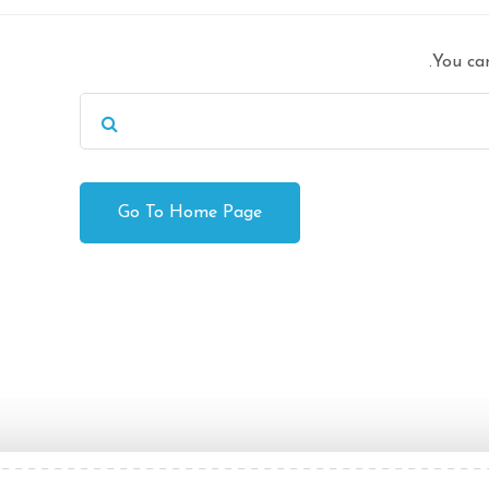
You ca
Go To Home Page