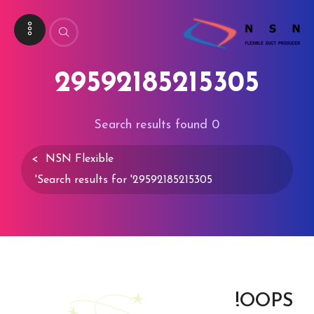
29592185215305
Search results found
0
>
NSN Flexible
Search results for '29592185215305'
OOPS!